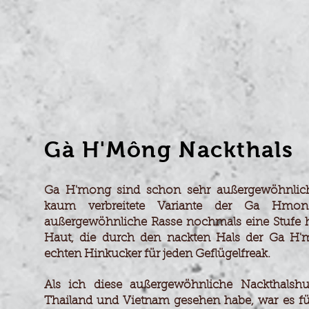
Haltung
Haltu
Oberösterreich
Oberö
–
–
Bruteier
Brute
Versand
Versa
uteier, Küken Junghennen aus artgerechter Haltung Oberösterr
Gà H'Mông Nackthals
Ga H'm
ong
sind schon sehr außergewöhnlich
kaum verbreitete Variante der Ga Hmon
außergewöhnliche Rasse nochmals eine Stufe hö
Haut, die durch den nackten H
als der
Ga H'
echten Hinkucker für jeden Geflügelfreak.
Als ich diese außergewöhnliche Nackthalshu
Thailand und Vietnam gesehen habe, war es für