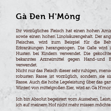
Gà Đen H'Mông
Küken Junghennen aus artgerechter Haltung Oberösterreich – B
Ihr vorzügliches
Fleisch
hat einen hohen Amino
sowie
einen hohen Linolsäurengehalt
.
Der ang
Fleisches, wird zum Beispiel
für
die Beha
Erkrankungen herangezogen. Die Galle wird 
Husten bei Kindern verwendet. Die gekoch
bekanntes Arzneimittel gegen Hand-und Be
verwendet.
Nicht nur das
Fleisch
dieser sehr ruhigen, men
robusten Rasse ist vorzüglich, sondern sie s
Rasse. Auch die hohe
Legeleistung über das
gan
Winter) von mittelgroßen Eier,
wird an Ga H'm
on
Ich bin
Absolut
begeistert
vom Aussehen, Leis
ich auf meinem Hof nicht mehr missen möchte