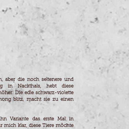
ng
sterreich
ier
nd
eich –
, aber die noch seltenere und
g in Nackthals
,
hebt diese
her. Die edle schwarz-violette
m
ong
blitz, macht sie zu einen
hn Variante
das erste Mal in
 mich klar, diese Tiere möchte