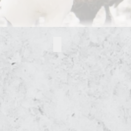
Hohe Legeleistung Ga H'Mong Bunt
Ga
H'Mong
Bruteier,
Küken
Junghennen
aus
artgerechter
Haltung
Oberösterreich
–
Bruteier
Versand