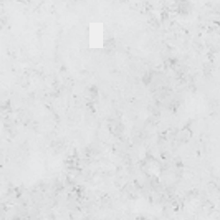
Blau in Weis Ga H'Mong Bruteier, 
Ga
H'Mong
Bruteier,
Küken
Junghennen
aus
artgerechter
Haltung
Oberösterreich
–
Bruteier
Versand