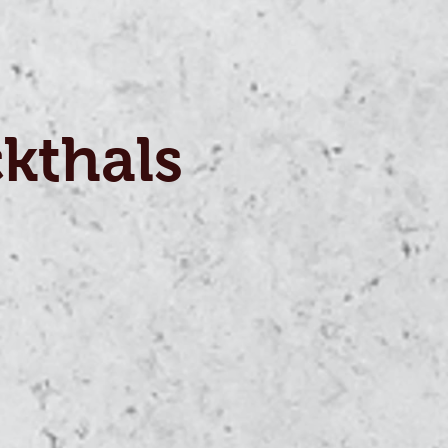
kt
hals
berösterre
 zutraulich Ga Hmong Nackthals Bruteier, Küken Junghennen au
ng
hals
er,
n
hennen
rechter