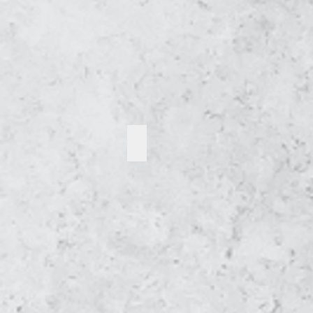
Haltung
Oberösterreich
–
Bruteier
Versand
Einzigartig Ga Hmong Nackthals Br
Ga
Hmong
Nackthals
Bruteier,
Küken
Junghennen
aus
artgerechter
Haltung
Oberösterreich
–
Bruteier