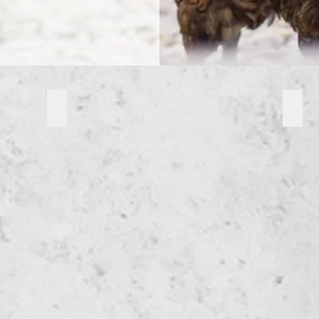
 Bruteier, Küken Junghennen aus artgerechter Haltung Oberös
Vorzügliches schwarzes Fleisch Ga H'Mong Bruteie
Zutra
Ga
Ga
H'Mong
H'Mo
Bruteier,
Brutei
Küken
Küke
Junghennen
Jung
aus
aus
artgerechter
artge
Haltung
Haltu
Oberösterreich
Oberö
–
–
Bruteier
Brute
Versand
Versa