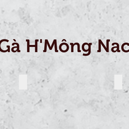
 Gà H'Mông Nac
hals Bruteier, Küken Junghennen aus artgerechter Haltung O
Edel
Sehr
Ga
Ga
Hmong
Hmo
Nackthals
Nackt
Bruteier,
Brutei
Küken
Küke
Junghennen
Jung
aus
aus
artgerechter
artge