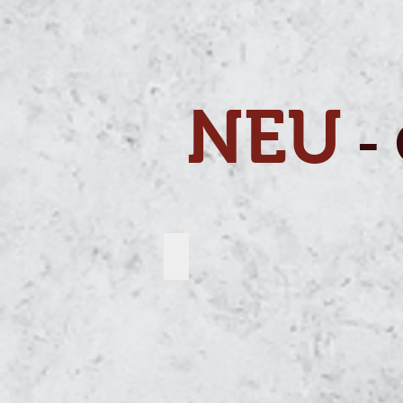
NEU
-
Abwechslungsreich Ga Hmong Nackt
Ga
Hmong
Nackthals
Bruteier,
Küken
Junghennen
aus
artgerechter