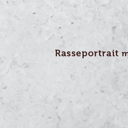
Versand
Rasseportrait
m