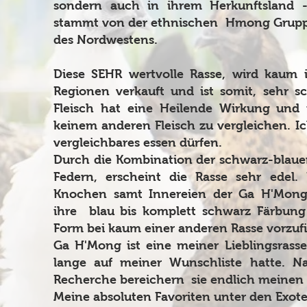
sondern auch in ihrem Herkunftsland -
stammt von der ethnischen Hmong Gruppe
des Nordwestens.
Diese SEHR wertvolle Rasse, wird kaum 
Regionen verkauft und ist somit, sehr s
Fleisch hat eine Heilende Wirkung und 
keinem anderen Fleisch zu vergleichen. I
vergleichbares essen dürfen.
Durch die Kombination der schwarz-blau
Federn, erscheint die Rasse sehr edel.
Knochen samt Innereien der Ga H'Mong,
ihre blau bis komplett schwarz Färbung a
Form bei kaum einer anderen Rasse vorzuf
Ga H'Mong ist eine meiner Lieblingsrass
lange auf meiner Wunschliste hatte. N
Recherche bereichern sie endlich meinen 
Meine absoluten Favoriten unter den Exot