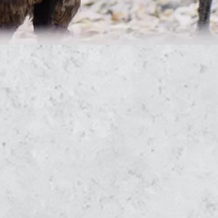
terreich
r, Küken Junghennen aus artgerechter Haltung Oberöst
ulich & liebevoll
ng
er,
n
hennen
rechter
ng
sterreich
ier
nd