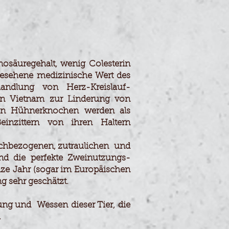
rutei
säuregehalt, wenig Colesterin
esehene medizinische Wert des
ndlung von Herz-Kreislauf-
in Vietnam zur Linderung von
ten Hühnerknochen werden als
inzittern von ihren Haltern
schbezogenen, zutraulichen und
ind die perfekte Zweinutzungs-
ze
Jahr (sogar im Europäischen
g sehr
geschätzt
.
tung und Wessen
dieser Tier,
die
.